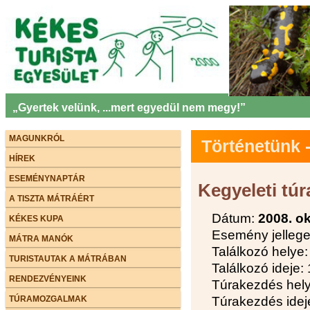
„Gyertek velünk, ...mert egyedül nem megy!”
MAGUNKRÓL
Történetünk
HÍREK
ESEMÉNYNAPTÁR
Kegyeleti túra
A TISZTA MÁTRÁÉRT
Dátum:
2008. ok
KÉKES KUPA
Esemény jellege:
MÁTRA MANÓK
Találkozó helye
TURISTAUTAK A MÁTRÁBAN
Találkozó ideje:
RENDEZVÉNYEINK
Túrakezdés hel
TÚRAMOZGALMAK
Túrakezdés idej