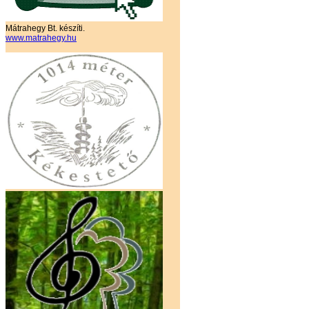
Mátrahegy Bt. készíti.
www.matrahegy.hu