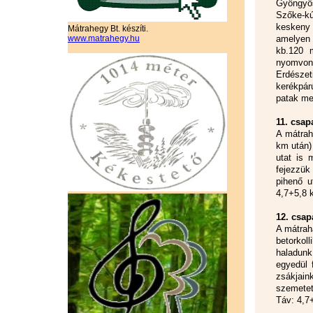
Gyöngyös
Szőke-kú
keskeny 
Mátrahegy Bt. készíti.
www.matrahegy.hu
amelyen 
kb.120 
nyomvona
Erdészet
kerékpárú
patak me
11. csap
A mátrah
km után) 
utat is 
fejezzük
pihenő u
4,7+5,8 
12. csap
A mátrah
betorkoll
haladunk
egyedül 
zsákjain
szemetet
Táv: 4,7