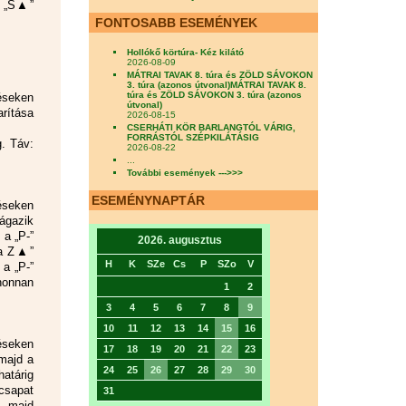
 a „S▲”
FONTOSABB ESEMÉNYEK
Hollókő körtúra- Kéz kilátó
2026-08-09
MÁTRAI TAVAK 8. túra és ZÖLD SÁVOKON
3. túra (azonos útvonal)MÁTRAI TAVAK 8.
túra és ZÖLD SÁVOKON 3. túra (azonos
zéseken
útvonal)
rítása
2026-08-15
CSERHÁTI KÖR BARLANGTÓL VÁRIG,
FORRÁSTÓL SZÉPKILÁTÁSIG
g. Táv:
2026-08-22
...
További események --->>>
ESEMÉNYNAPTÁR
éseken
 ágazik
 a „P-”
2026. augusztus
 a Z▲”
H
K
SZe
Cs
P
SZo
V
 a „P-”
honnan
1
2
3
4
5
6
7
8
9
10
11
12
13
14
15
16
zéseken
17
18
19
20
21
22
23
 majd a
24
25
26
27
28
29
30
atárig
 csapat
31
, majd