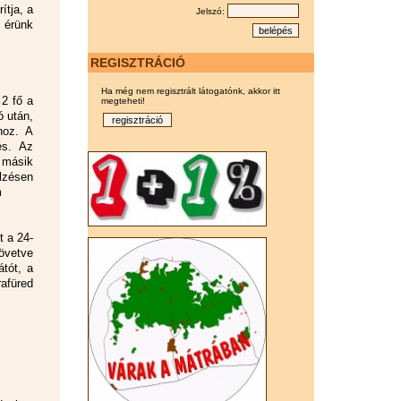
ítja, a
Jelszó:
 érünk
REGISZTRÁCIÓ
Ha még nem regisztrált látogatónk, akkor itt
 2 fő a
megteheti!
ó után,
hoz. A
és. Az
, másik
elzésen
m
t a 24-
övetve
tót, a
rafüred