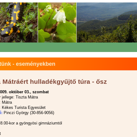
tünk - eseményekben
a Mátráért hulladékgyűjtő túra - ősz
009. október 03., szombat
jellege: Tiszta Mátra
: Mátra
 Kékes Turista Egyesület
ő:
Pinczi György (30-856-9056)
8.00-kor a gyöngyösi gimnáziumtól
t