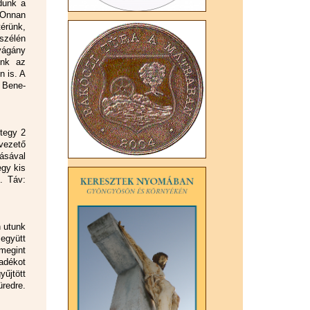
dunk a
 Onnan
érünk,
szélén
vágány
unk az
n is. A
a Bene-
ntegy 2
 vezető
ásával
egy kis
. Táv:
n utunk
 együtt
megint
adékot
yűjtött
redre.