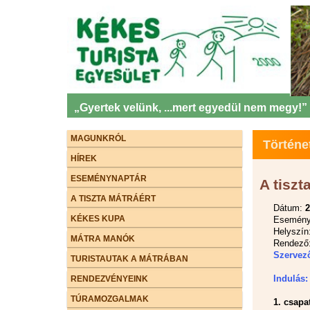
„Gyertek velünk, ...mert egyedül nem megy!”
MAGUNKRÓL
Történe
HÍREK
ESEMÉNYNAPTÁR
A tiszt
A TISZTA MÁTRÁÉRT
Dátum:
2
KÉKES KUPA
Esemény 
Helyszín
MÁTRA MANÓK
Rendező:
Szervez
TURISTAUTAK A MÁTRÁBAN
Indulás:
RENDEZVÉNYEINK
TÚRAMOZGALMAK
1. csapa