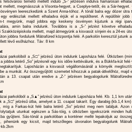
 felsővárosi temető mellett induló „S-” jelzésen indulva hamarosan elhala
t mellett, megmásszuk a Visonta-hegyet, a Cseplye-tetőt, és a Sár-hegyet.
ösvényen leereszkedünk a Szent Anna-tóhoz. A tónál balra egy dózer útra t
egy erdészlak mellett elhaladva érjük el a repülőteret. A repülőtér jobb 
m-t megyünk, majd jobbra egy keskeny ösvényen kijutunk a régi ipar
lára, amin balra indulunk. Továbbra is a „S-” jelzést követve elhalad
i Szakközépiskola mellett, majd átmegyünk a kisvasút sínjein és a 24-es úto
ton jobbra fordulunk Mátrafüred központja felé. A parkolón keresztül jutunk 
llett lévő esőházhoz. Táv: 8 km
at
ázai parkolóból a „S□” jelzésű úton indulunk Lajosháza felé. Útközben (mi
a jobbra letérő „So” jelzésnél egy kis időre kettéválunk, és a Bükkfa-kút felé
megtakarítjuk. Lajosházán a kisvasút végállomásánál a környék megtisztít
 be a munkát. Az összegyűjtött szemetet kihozzuk a patak-átkelőhöz, majd 
tán a 13. csapat után eredve a „Z-” jelzésen begyalogolunk Mátrafüredre
km
at
ázai parkolóból a „S▲” jelzésű úton indulunk Lajosháza felé. Kb. 1,1 km utá
ik a „S□” jelzésű útba, amelyet a 11. csapat takarít. Egy darabig (kb.1,4 km)
, míg a Farkas-kút felé balra letérő „So” jelzést meg nem találjuk. Azon 
folytatjuk utunkat egészen a Sás-tóig, s útközben igyekszünk minden hull
kba gyűjteni. Sás-tónál a parkolóban a konténer mellé lepakoljuk az összeg
, pihenünk egy kicsit, majd tetszőleges útvonalon begyalogolunk Mátrafü
+kb.2km