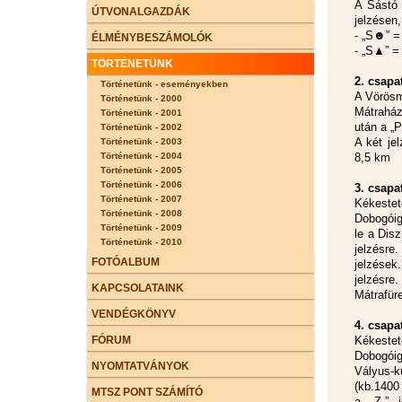
A Sástó 
ÚTVONALGAZDÁK
jelzésen,
- „S☻” =
ÉLMÉNYBESZÁMOLÓK
- „S▲” =
TÖRTÉNETÜNK
2. csapa
Történetünk - eseményekben
A Vörösma
Történetünk - 2000
Mátraház
Történetünk - 2001
után a „
Történetünk - 2002
A két je
Történetünk - 2003
Történetünk - 2004
8,5 km
Történetünk - 2005
Történetünk - 2006
3. csapa
Történetünk - 2007
Kékestet
Történetünk - 2008
Dobogóig,
Történetünk - 2009
le a Disz
Történetünk - 2010
jelzésre
FOTÓALBUM
jelzések
jelzésre
KAPCSOLATAINK
Mátrafüre
VENDÉGKÖNYV
4. csapa
FÓRUM
Kékestet
Dobogóig
NYOMTATVÁNYOK
Vályus-k
(kb.1400
MTSZ PONT SZÁMÍTÓ
a „Z-” 