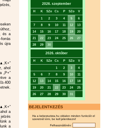
2026. szeptember
elzés,
H
K
SZe
Cs
P
SZo
V
1
2
3
4
5
6
éseken
7
8
9
10
11
12
13
 úthoz,
14
15
16
17
18
19
20
, és a
21
22
23
24
25
26
27
forrás
és újra
28
29
30
2026. október
H
K
SZe
Cs
P
SZo
V
K▲,K+”
z, ahol
1
2
3
4
a „P+”
5
6
7
8
9
10
11
ntve a
12
13
14
15
16
17
18
 Kb.400
etnek.
19
20
21
22
23
24
25
26
27
28
29
30
31
BEJELENTKEZÉS
K▲,K+”
 ahol a
Ha a kekesturista.hu oldalon minden funkciót el
 jelzés
szeretnél érni, be kell jelentkezni!
lünk a
Felhasználónév:
ulunk a