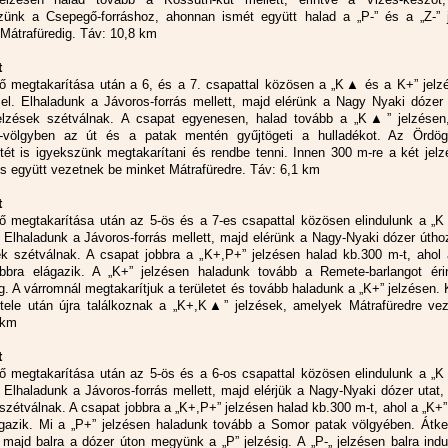
ünk a Csepegő-forráshoz, ahonnan ismét együtt halad a „P-” és a „Z-” j
Mátrafüredig. Táv: 10,8 km
t
ő megtakarítása után a 6, és a 7. csapattal közösen a „K▲ és a K+” jelz
 el. Elhaladunk a Jávoros-forrás mellett, majd elérünk a Nagy Nyaki dózer
elzések szétválnak. A csapat egyenesen, halad tovább a „K▲” jelzésen
-völgyben az út és a patak mentén gyűjtögeti a hulladékot. Az Ördög-
tét is igyekszünk megtakarítani és rendbe tenni. Innen 300 m-re a két jelz
 s együtt vezetnek be minket Mátrafüredre. Táv: 6,1 km
t
ő megtakarítása után az 5-ös és a 7-es csapattal közösen elindulunk a „
. Elhaladunk a Jávoros-forrás mellett, majd elérünk a Nagy-Nyaki dózer útho
ek szétválnak. A csapat jobbra a „K+,P+” jelzésen halad kb.300 m-t, ahol 
obbra elágazik. A „K+” jelzésen haladunk tovább a Remete-barlangot éri
g. A várromnál megtakarítjuk a területet és tovább haladunk a „K+” jelzésen.
ele után újra találkoznak a „K+,K▲” jelzések, amelyek Mátrafüredre vez
 km
t
ő megtakarítása után az 5-ös és a 6-os csapattal közösen elindulunk a „
. Elhaladunk a Jávoros-forrás mellett, majd elérjük a Nagy-Nyaki dózer utat,
szétválnak. A csapat jobbra a „K+,P+” jelzésen halad kb.300 m-t, ahol a „K+”
ágazik. Mi a „P+” jelzésen haladunk tovább a Somor patak völgyében. Átke
 majd balra a dózer úton megyünk a „P” jelzésig. A „P-„ jelzésen balra ind