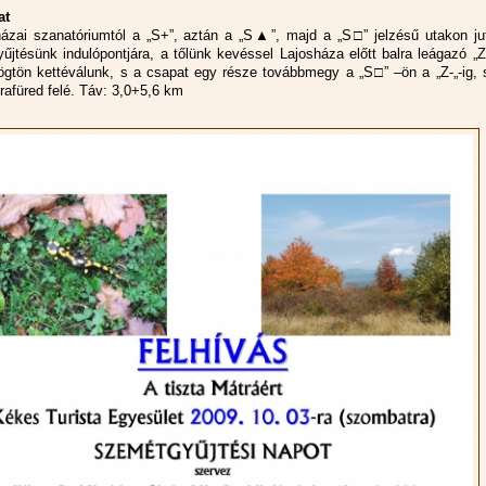
at
ázai szanatóriumtól a „S+”, aztán a „S▲”, majd a „S□” jelzésű utakon ju
űjtésünk indulópontjára, a tőlünk kevéssel Lajosháza előtt balra leágazó „Z
ögtön kettéválunk, s a csapat egy része továbbmegy a „S□” –ön a „Z-„-ig, 
rafüred felé. Táv: 3,0+5,6 km