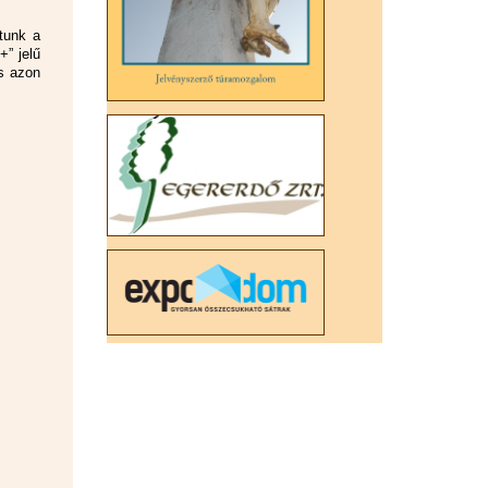
tunk a
+” jelű
s azon