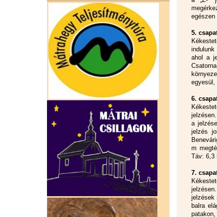
megérkez
egészen 
5. csapa
Kékestet
indulunk
ahol a j
Csatorna
környeze
egyesül,
6. csapa
Kékestet
jelzésen
a jelzés
jelzés j
Benevári
m megtét
Táv: 6,3
7. csapa
Kékestet
jelzésen
jelzések 
balra el
patakon,