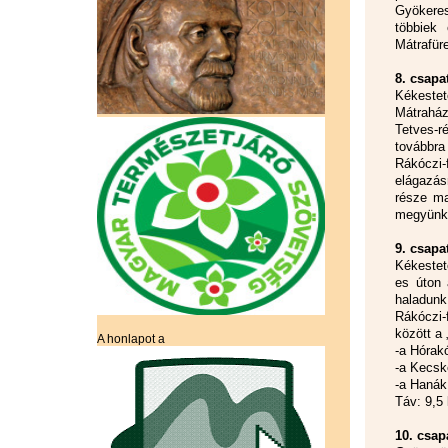
Gyökeres-
többiek
Mátrafür
8. csapa
Kékestet
Mátraház
Tetves-ré
továbbra
Rákóczi
elágazás
része ma
megyünk 
9. csapa
Kékestet
es úton 
haladunk
Rákóczi-
között a 
A honlapot a
-a Hórak
-a Kecsk
-a Hanák
Táv: 9,5
10. csap