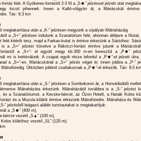
forrás felé. A Gyökeres-forrástól 2-3 fő a „S☻” jelzéssel jelzett utat megtakar
 egy kicsit pihennek. Innen a Kalló-völgyön át, a Máriácskát érintve
edre. Táv: 9,3 km
t
ő megtakarítása után a „K-” jelzésen megyünk a sípályán Mátraházáig.
ától a „S+” jelzésen indulunk a Szanatórium felé, ahonnan átlépve a főutat,
t felé kitérőt tesz, majd a Farkas-kutat is érintve érkezünk a Sástóhoz. Sást
 is a „S+” jelzést követve a Rákóczi-forrást érintve jutunk a Máriácská
-forrástól a „S+”- el együtt megy kb.300 m-en keresztül a „P☻” jelz
nál mi is kettéválunk. A csapat egyik része lefordul a „P☻”-el jelzett útra
rad a „S+”-en. Máriácskánál a „S+” jelzés véget ér, innen jobbra a „P-” j
Mátrafüredig. Útközben jobbról csatlakoznak a „P☻”-el érkezők. Táv: 9,5 k
t
ő megtakarítása után a „S-” jelzésen a Sombokoron át, a Honvédüdülő mellet
átmenve Mátraházára érkezünk. Mátraházától továbbra is a „S-” jelzést k
, és a Szanatóriumot, a Kecske-bércet, az Ózon Hotelt, a Hanák Kolos kilá
forrást és a Muzsla kilátót érintve érkezünk Mátrafüredre. Mátraháza és Mát
„S-” jelzésből leágazó alábbi turistautakat is megtakarítjuk:
ónál a „S☻” (400 m),
e-bércre vezető „S▲” (100 m),
 Kolos kilátóhoz vezető „SL” (120 m).
 km
at