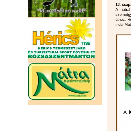
13. csap
A mátrah
szemétgy
úthoz. R
indul Mát