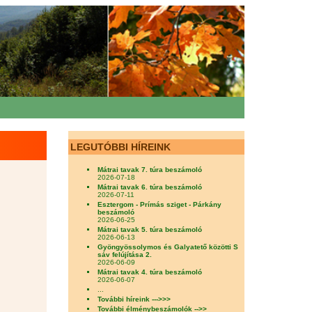
LEGUTÓBBI HÍREINK
Mátrai tavak 7. túra beszámoló
2026-07-18
Mátrai tavak 6. túra beszámoló
2026-07-11
Esztergom - Prímás sziget - Párkány
beszámoló
2026-06-25
Mátrai tavak 5. túra beszámoló
2026-06-13
Gyöngyössolymos és Galyatető közötti S
sáv felújítása 2.
2026-06-09
Mátrai tavak 4. túra beszámoló
2026-06-07
...
További híreink --->>>
További élménybeszámolók -->>