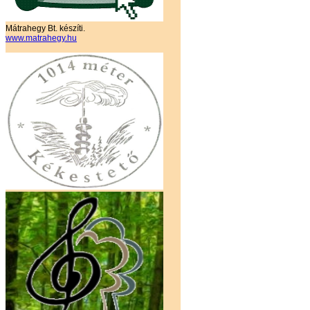
Mátrahegy Bt. készíti.
www.matrahegy.hu