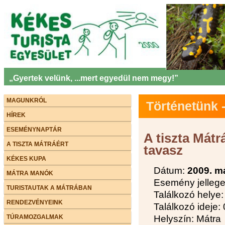
„Gyertek velünk, ...mert egyedül nem megy!”
MAGUNKRÓL
Történetünk
HÍREK
ESEMÉNYNAPTÁR
A tiszta Mátr
A TISZTA MÁTRÁÉRT
tavasz
KÉKES KUPA
Dátum:
2009. m
MÁTRA MANÓK
Esemény jellege
TURISTAUTAK A MÁTRÁBAN
Találkozó helye
RENDEZVÉNYEINK
Találkozó ideje:
TÚRAMOZGALMAK
Helyszín: Mátra