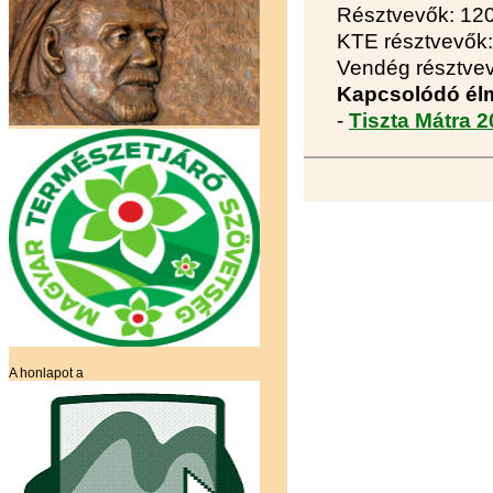
Résztvevők: 12
KTE résztvevők:
Vendég résztvev
Kapcsolódó él
-
Tiszta Mátra 
A honlapot a