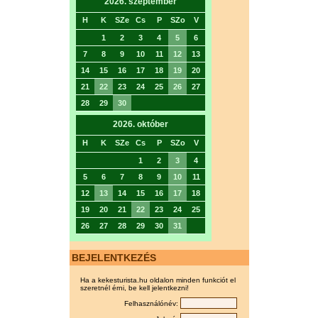
2026. szeptember
H
K
SZe
Cs
P
SZo
V
1
2
3
4
5
6
7
8
9
10
11
12
13
14
15
16
17
18
19
20
21
22
23
24
25
26
27
28
29
30
2026. október
H
K
SZe
Cs
P
SZo
V
1
2
3
4
5
6
7
8
9
10
11
12
13
14
15
16
17
18
19
20
21
22
23
24
25
26
27
28
29
30
31
BEJELENTKEZÉS
Ha a kekesturista.hu oldalon minden funkciót el
szeretnél érni, be kell jelentkezni!
Felhasználónév: