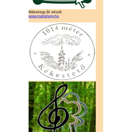
Mátrahegy Bt. készíti.
www.matrahegy.hu