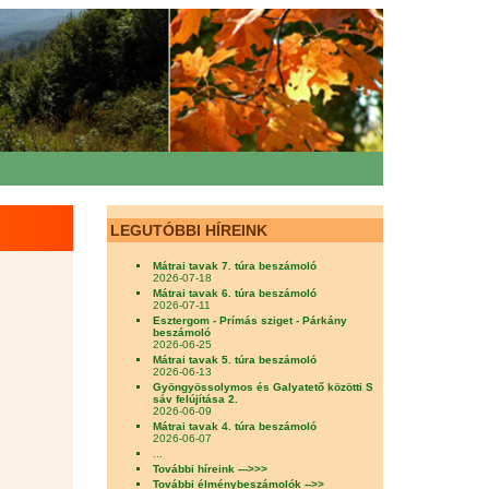
LEGUTÓBBI HÍREINK
Mátrai tavak 7. túra beszámoló
2026-07-18
Mátrai tavak 6. túra beszámoló
2026-07-11
Esztergom - Prímás sziget - Párkány
beszámoló
2026-06-25
Mátrai tavak 5. túra beszámoló
2026-06-13
Gyöngyössolymos és Galyatető közötti S
sáv felújítása 2.
2026-06-09
Mátrai tavak 4. túra beszámoló
2026-06-07
...
További híreink --->>>
További élménybeszámolók -->>