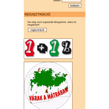
Jelszó:
REGISZTRÁCIÓ
Ha még nem regisztrált látogatónk, akkor itt
megteheti!