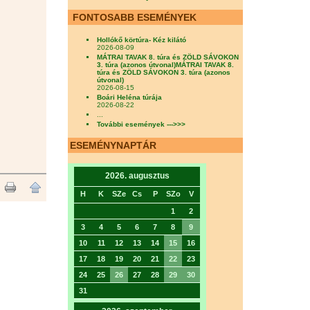
FONTOSABB ESEMÉNYEK
Hollókő körtúra- Kéz kilátó
2026-08-09
MÁTRAI TAVAK 8. túra és ZÖLD SÁVOKON
3. túra (azonos útvonal)MÁTRAI TAVAK 8.
túra és ZÖLD SÁVOKON 3. túra (azonos
útvonal)
2026-08-15
Boári Heléna túrája
2026-08-22
...
További események --->>>
ESEMÉNYNAPTÁR
2026. augusztus
H
K
SZe
Cs
P
SZo
V
1
2
3
4
5
6
7
8
9
10
11
12
13
14
15
16
17
18
19
20
21
22
23
24
25
26
27
28
29
30
31