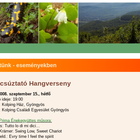
tünk - eseményekben
csúztató Hangverseny
008. szeptember 15., hétfő
 ideje: 19:00
: Kolping Ház, Gyöngyös
 Kolping Családi Egyesület Gyöngyös
Prima Énekegyüttes műsora:
: Tutto lo di mi dici…
-Krämer: Swing Low, Sweet Chariot
eld.: Evry time I feel the spirit