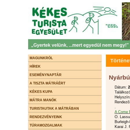
„Gyertek velünk, ...mert egyedül nem megy!”
MAGUNKRÓL
Történe
HÍREK
ESEMÉNYNAPTÁR
Nyárbú
A TISZTA MÁTRÁÉRT
Dátum:
2
KÉKES KUPA
Találkozó
Helyszín
MÁTRA MANÓK
Rendező:
.
TURISTAUTAK A MÁTRÁBAN
A Come 
O. Lassus
RENDEZVÉNYEINK
Burleigh
TÚRAMOZGALMAK
Karai J. f