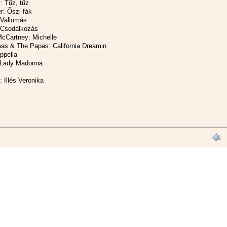
: Tűz, tűz
r: Õszi fák
 Vallomás
: Csodálkozás
cCartney: Michelle
s & The Papas: California Dreamin
ppella
 Lady Madonna
 Illés Veronika