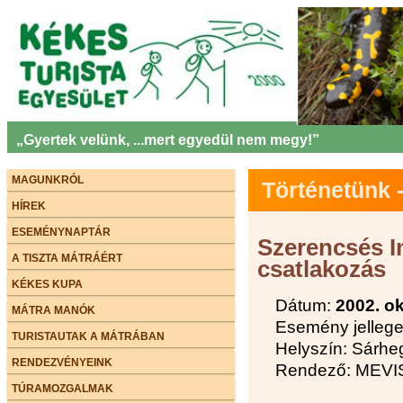
„Gyertek velünk, ...mert egyedül nem megy!”
MAGUNKRÓL
Történetünk
HÍREK
ESEMÉNYNAPTÁR
Szerencsés I
A TISZTA MÁTRÁÉRT
csatlakozás
KÉKES KUPA
Dátum:
2002. o
MÁTRA MANÓK
Esemény jellege:
TURISTAUTAK A MÁTRÁBAN
Helyszín: Sárhe
RENDEZVÉNYEINK
Rendező: MEVIS
TÚRAMOZGALMAK