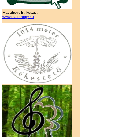
Mátrahegy Bt. készíti.
www.matrahegy.hu