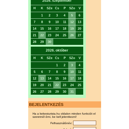
2026. szeptember
H
K
SZe
Cs
P
SZo
V
1
2
3
4
5
6
7
8
9
10
11
12
13
14
15
16
17
18
19
20
21
22
23
24
25
26
27
28
29
30
2026. október
H
K
SZe
Cs
P
SZo
V
1
2
3
4
5
6
7
8
9
10
11
12
13
14
15
16
17
18
19
20
21
22
23
24
25
26
27
28
29
30
31
BEJELENTKEZÉS
Ha a kekesturista.hu oldalon minden funkciót el
szeretnél érni, be kell jelentkezni!
Felhasználónév: