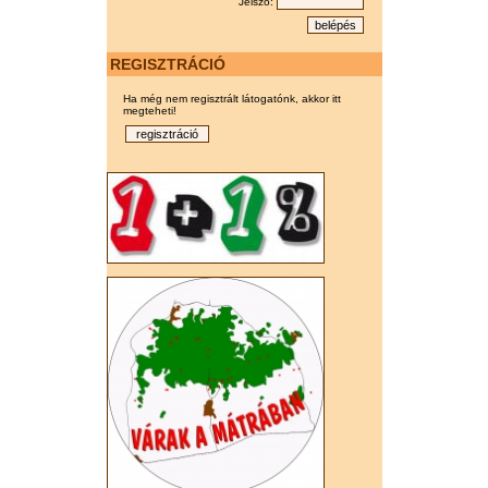
Jelszó:
REGISZTRÁCIÓ
Ha még nem regisztrált látogatónk, akkor itt
megteheti!