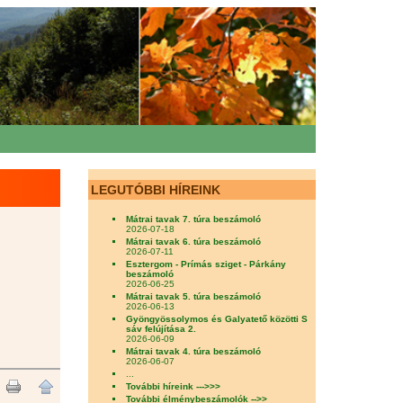
LEGUTÓBBI HÍREINK
Mátrai tavak 7. túra beszámoló
2026-07-18
Mátrai tavak 6. túra beszámoló
2026-07-11
Esztergom - Prímás sziget - Párkány
beszámoló
2026-06-25
Mátrai tavak 5. túra beszámoló
2026-06-13
Gyöngyössolymos és Galyatető közötti S
sáv felújítása 2.
2026-06-09
Mátrai tavak 4. túra beszámoló
2026-06-07
...
További híreink --->>>
További élménybeszámolók -->>