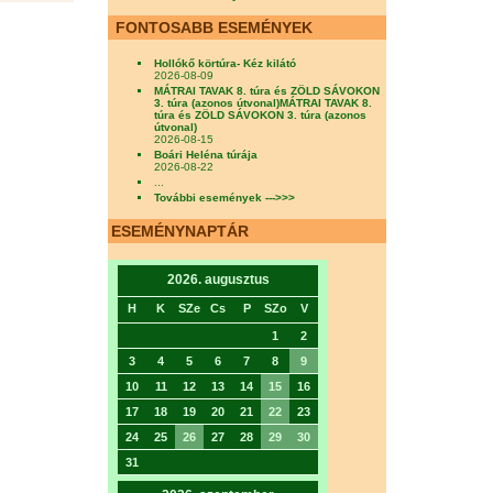
FONTOSABB ESEMÉNYEK
Hollókő körtúra- Kéz kilátó
2026-08-09
MÁTRAI TAVAK 8. túra és ZÖLD SÁVOKON
3. túra (azonos útvonal)MÁTRAI TAVAK 8.
túra és ZÖLD SÁVOKON 3. túra (azonos
útvonal)
2026-08-15
Boári Heléna túrája
2026-08-22
...
További események --->>>
ESEMÉNYNAPTÁR
2026. augusztus
H
K
SZe
Cs
P
SZo
V
1
2
3
4
5
6
7
8
9
10
11
12
13
14
15
16
17
18
19
20
21
22
23
24
25
26
27
28
29
30
31