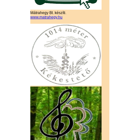
Mátrahegy Bt. készíti.
www.matrahegy.hu