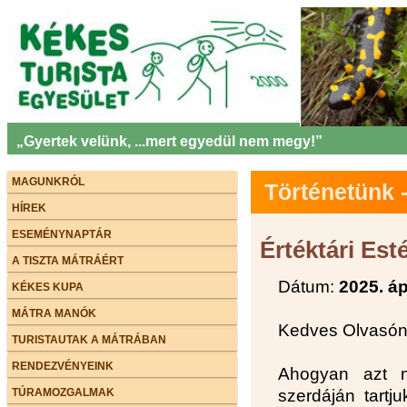
„Gyertek velünk, ...mert egyedül nem megy!”
MAGUNKRÓL
Történetünk
HÍREK
ESEMÉNYNAPTÁR
Értéktári Est
A TISZTA MÁTRÁÉRT
Dátum:
2025. áp
KÉKES KUPA
MÁTRA MANÓK
Kedves Olvasón
TURISTAUTAK A MÁTRÁBAN
RENDEZVÉNYEINK
Ahogyan azt m
TÚRAMOZGALMAK
szerdáján tartj