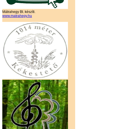
Mátrahegy Bt. készíti.
www.matrahegy.hu