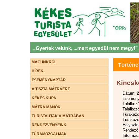
„Gyertek velünk, ...mert egyedül nem megy!”
MAGUNKRÓL
Történe
HÍREK
ESEMÉNYNAPTÁR
Kincsk
A TISZTA MÁTRÁÉRT
Dátum:
2
KÉKES KUPA
Esemény 
Találkoz
MÁTRA MANÓK
Találkozó
Túrakezdé
TURISTAUTAK A MÁTRÁBAN
Túrakezd
Helyszín
RENDEZVÉNYEINK
Rendező:
TÚRAMOZGALMAK
Informác