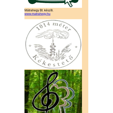
Mátrahegy Bt. készíti.
www.matrahegy.hu