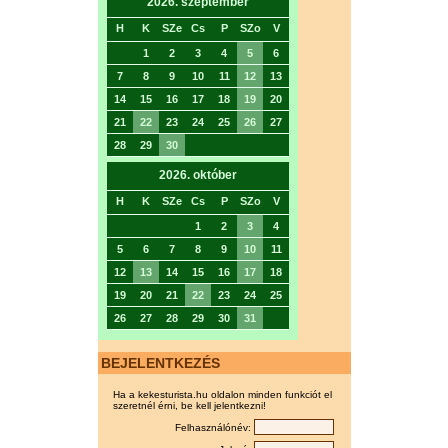
2026. szeptember
H
K
SZe
Cs
P
SZo
V
1
2
3
4
5
6
7
8
9
10
11
12
13
14
15
16
17
18
19
20
21
22
23
24
25
26
27
28
29
30
2026. október
H
K
SZe
Cs
P
SZo
V
1
2
3
4
5
6
7
8
9
10
11
12
13
14
15
16
17
18
19
20
21
22
23
24
25
26
27
28
29
30
31
BEJELENTKEZÉS
Ha a kekesturista.hu oldalon minden funkciót el
szeretnél érni, be kell jelentkezni!
Felhasználónév: