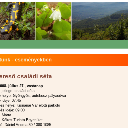
tünk - eseményekben
ereső családi séta
008. július 27., vasárnap
jellege: családi séta
ó helye: Gyöngyös, autóbusz pályaudvar
 ideje: 07:45
s helye: Kisnánai Vár előtti parkoló
és ideje: 09:00
: Mátra
 Kékes Turista Egyesület
ió: Dániel Andrea 30 / 380 1085