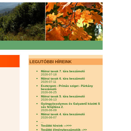
LEGUTÓBBI HÍREINK
Mátrai tavak 7. túra beszámoló
2026-07-18
Mátrai tavak 6. túra beszámoló
2026-07-11
Esztergom - Prímás sziget - Párkány
beszámoló
2026-06-25
Mátrai tavak 5. túra beszámoló
2026-06-13
Gyöngyössolymos és Galyatető közötti S
sáv felújítása 2.
2026-06-09
Mátrai tavak 4. túra beszámoló
2026-06-07
...
További híreink --->>>
További élménybeszámolók -->>