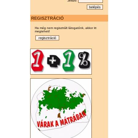
Jelszó:
REGISZTRÁCIÓ
Ha még nem regisztrált látogatónk, akkor itt
megteheti!