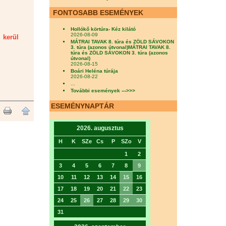
FONTOSABB ESEMÉNYEK
Hollókő körtúra- Kéz kilátó
2026-08-09
 kerül
MÁTRAI TAVAK 8. túra és ZÖLD SÁVOKON
3. túra (azonos útvonal)MÁTRAI TAVAK 8.
túra és ZÖLD SÁVOKON 3. túra (azonos
útvonal)
2026-08-15
Boári Heléna túrája
2026-08-22
...
További események --->>>
ESEMÉNYNAPTÁR
2026. augusztus
H
K
SZe
Cs
P
SZo
V
1
2
3
4
5
6
7
8
9
10
11
12
13
14
15
16
17
18
19
20
21
22
23
24
25
26
27
28
29
30
31