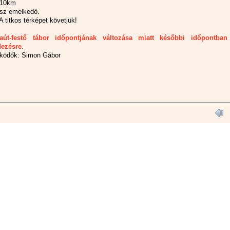
 10km
esz emelkedő.
A titkos térképet követjük!
taút-festő tábor időpontjának változása miatt későbbi időpontban
ezésre.
ködők: Simon Gábor