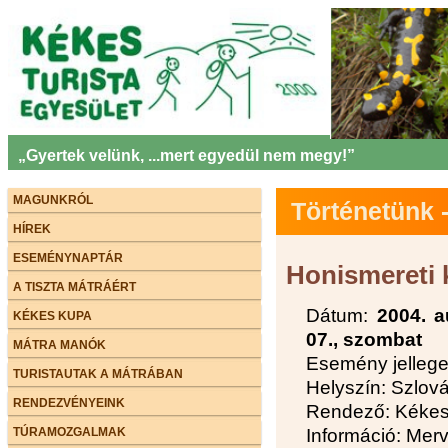
„Gyertek velünk, ...mert egyedül nem megy!”
MAGUNKRÓL
Történetünk
HÍREK
ESEMÉNYNAPTÁR
Honismereti 
A TISZTA MÁTRÁÉRT
Dátum:
2004. a
KÉKES KUPA
07., szombat
MÁTRA MANÓK
Esemény jellege
TURISTAUTAK A MÁTRÁBAN
Helyszín: Szlov
RENDEZVÉNYEINK
Rendező: Kékes 
TÚRAMOZGALMAK
Információ: Mer