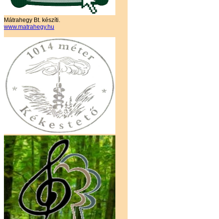
Mátrahegy Bt. készíti.
www.matrahegy.hu