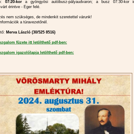
zó:
07:20-kor
a gyöngyösi autóbusz-pályaudvaron; a busz 07:30-kor i
árt érintve - Eger felé.
zés nem szükséges, de mindenkit szeretettel várunk!
információk a túravezetőnél.
ető:
Merva László (30/525 8516)
zgalom füzete itt letölthető pdf-ben:
zgalom igazolólapja letölthető pdf-ben: