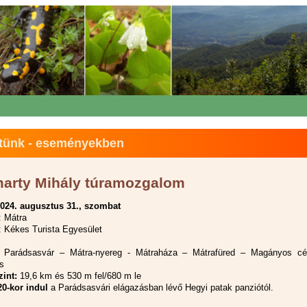
tünk - eseményekben
arty Mihály túramozgalom
024. augusztus 31., szombat
: Mátra
 Kékes Turista Egyesület
Parádsasvár – Mátra-nyereg - Mátraháza – Mátrafüred – Magányos cé
s
zint:
19,6 km és 530 m fel/680 m le
20-kor indul
a Parádsasvári elágazásban lévő Hegyi patak panziótól.