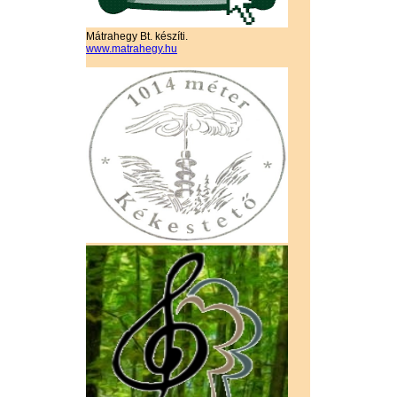
Mátrahegy Bt. készíti.
www.matrahegy.hu