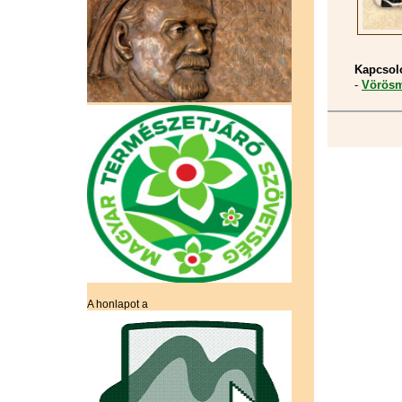
Kapcsol
-
Vörösm
A honlapot a