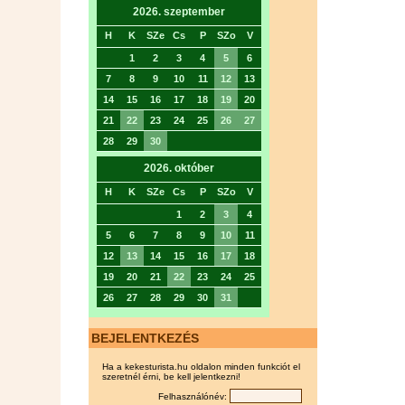
2026. szeptember
H
K
SZe
Cs
P
SZo
V
1
2
3
4
5
6
7
8
9
10
11
12
13
14
15
16
17
18
19
20
21
22
23
24
25
26
27
28
29
30
2026. október
H
K
SZe
Cs
P
SZo
V
1
2
3
4
5
6
7
8
9
10
11
12
13
14
15
16
17
18
19
20
21
22
23
24
25
26
27
28
29
30
31
BEJELENTKEZÉS
Ha a kekesturista.hu oldalon minden funkciót el
szeretnél érni, be kell jelentkezni!
Felhasználónév: