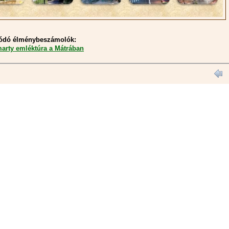
ódó élménybeszámolók:
arty emléktúra a Mátrában