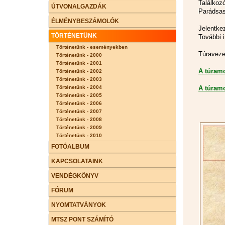
Találko
ÚTVONALGAZDÁK
Parádsasv
ÉLMÉNYBESZÁMOLÓK
Jelentke
TÖRTÉNETÜNK
További 
Történetünk - eseményekben
Túravez
Történetünk - 2000
Történetünk - 2001
A túramo
Történetünk - 2002
Történetünk - 2003
Történetünk - 2004
A túramo
Történetünk - 2005
Történetünk - 2006
Történetünk - 2007
Történetünk - 2008
Történetünk - 2009
Történetünk - 2010
FOTÓALBUM
KAPCSOLATAINK
VENDÉGKÖNYV
FÓRUM
NYOMTATVÁNYOK
MTSZ PONT SZÁMÍTÓ