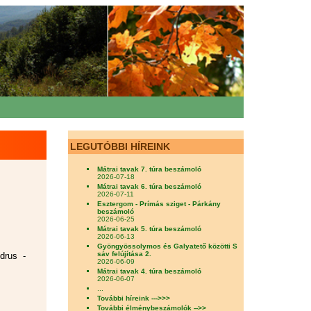
LEGUTÓBBI HÍREINK
Mátrai tavak 7. túra beszámoló
2026-07-18
Mátrai tavak 6. túra beszámoló
2026-07-11
Esztergom - Prímás sziget - Párkány
beszámoló
2026-06-25
Mátrai tavak 5. túra beszámoló
2026-06-13
Gyöngyössolymos és Galyatető közötti S
sáv felújítása 2.
drus -
2026-06-09
Mátrai tavak 4. túra beszámoló
2026-06-07
...
További híreink --->>>
További élménybeszámolók -->>