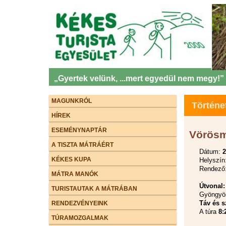
„Gyertek velünk, ...mert egyedül nem megy!”
MAGUNKRÓL
Történe
HÍREK
ESEMÉNYNAPTÁR
Vörösm
A TISZTA MÁTRÁÉRT
Dátum:
2
KÉKES KUPA
Helyszín
Rendező:
MÁTRA MANÓK
Útvonal:
TURISTAUTAK A MÁTRÁBAN
Gyöngyö
Táv és s
RENDEZVÉNYEINK
A túra
8:
TÚRAMOZGALMAK