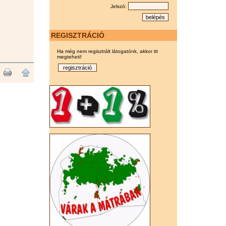
Jelszó:
REGISZTRÁCIÓ
Ha még nem regisztrált látogatónk, akkor itt
megteheti!