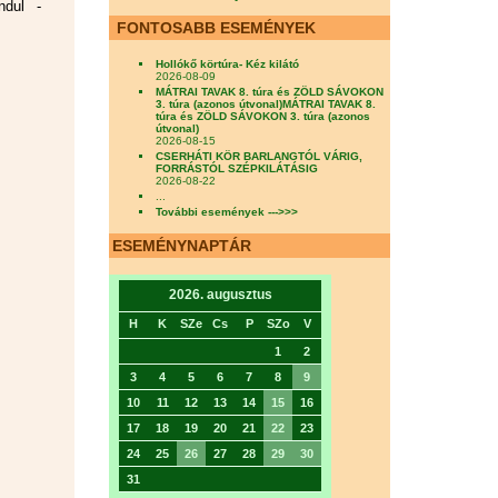
ndul -
FONTOSABB ESEMÉNYEK
Hollókő körtúra- Kéz kilátó
2026-08-09
MÁTRAI TAVAK 8. túra és ZÖLD SÁVOKON
3. túra (azonos útvonal)MÁTRAI TAVAK 8.
túra és ZÖLD SÁVOKON 3. túra (azonos
útvonal)
2026-08-15
CSERHÁTI KÖR BARLANGTÓL VÁRIG,
FORRÁSTÓL SZÉPKILÁTÁSIG
2026-08-22
...
További események --->>>
ESEMÉNYNAPTÁR
2026. augusztus
H
K
SZe
Cs
P
SZo
V
1
2
3
4
5
6
7
8
9
10
11
12
13
14
15
16
17
18
19
20
21
22
23
24
25
26
27
28
29
30
31