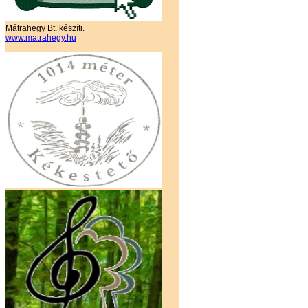
Mátrahegy Bt. készíti.
www.matrahegy.hu