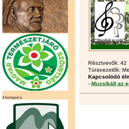
Résztvevők: 42
Túravezetők: Me
Kapcsolódó él
-
Muzsikált az 
A honlapot a