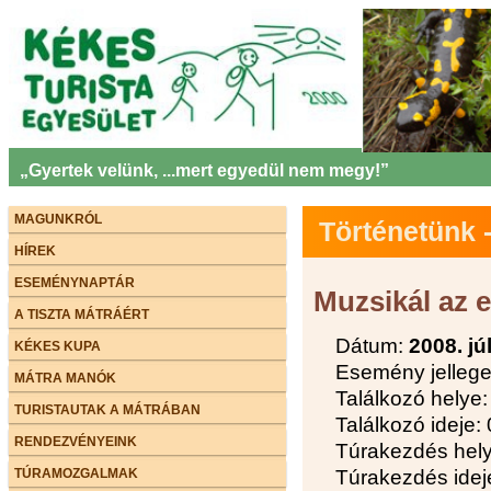
„Gyertek velünk, ...mert egyedül nem megy!”
MAGUNKRÓL
Történetünk
HÍREK
ESEMÉNYNAPTÁR
Muzsikál az 
A TISZTA MÁTRÁÉRT
Dátum:
2008. jú
KÉKES KUPA
Esemény jellege:
MÁTRA MANÓK
Találkozó helye
TURISTAUTAK A MÁTRÁBAN
Találkozó ideje:
RENDEZVÉNYEINK
Túrakezdés hely
TÚRAMOZGALMAK
Túrakezdés idej