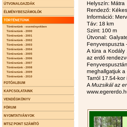
Helyszín: Mátra
ÚTVONALGAZDÁK
Rendező: Kékes 
ÉLMÉNYBESZÁMOLÓK
Információ: Mer
TÖRTÉNETÜNK
Táv: 18 km
Történetünk - eseményekben
Szint: 100 m
Történetünk - 2000
Történetünk - 2001
Útvonal: Galyate
Történetünk - 2002
Fenyvespuszta -
Történetünk - 2003
Történetünk - 2004
A túra a Kodály
Történetünk - 2005
az erdő rendezv
Történetünk - 2006
Történetünk - 2007
Fenyvespusztán 
Történetünk - 2008
meghallgatjuk a 
Történetünk - 2009
Történetünk - 2010
Tarról 17.54-ko
FOTÓALBUM
A
Muzsikál az e
www.egererdo.h
KAPCSOLATAINK
VENDÉGKÖNYV
FÓRUM
NYOMTATVÁNYOK
MTSZ PONT SZÁMÍTÓ