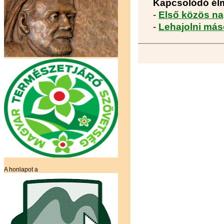
Kapcsolódó él
-
Első közös na
-
Lehajolni máso
A honlapot a