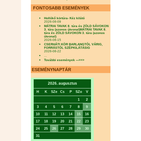
FONTOSABB ESEMÉNYEK
Hollókő körtúra- Kéz kilátó
2026-08-09
MÁTRAI TAVAK 8. túra és ZÖLD SÁVOKON
3. túra (azonos útvonal)MÁTRAI TAVAK 8.
túra és ZÖLD SÁVOKON 3. túra (azonos
útvonal)
2026-08-15
CSERHÁTI KÖR BARLANGTÓL VÁRIG,
FORRÁSTÓL SZÉPKILÁTÁSIG
2026-08-22
...
További események --->>>
ESEMÉNYNAPTÁR
2026. augusztus
H
K
SZe
Cs
P
SZo
V
1
2
3
4
5
6
7
8
9
10
11
12
13
14
15
16
17
18
19
20
21
22
23
24
25
26
27
28
29
30
31