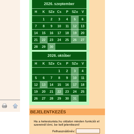
2026. szeptember
H
K
SZe
Cs
P
SZo
V
1
2
3
4
5
6
7
8
9
10
11
12
13
14
15
16
17
18
19
20
21
22
23
24
25
26
27
28
29
30
2026. október
H
K
SZe
Cs
P
SZo
V
1
2
3
4
5
6
7
8
9
10
11
12
13
14
15
16
17
18
19
20
21
22
23
24
25
26
27
28
29
30
31
BEJELENTKEZÉS
Ha a kekesturista.hu oldalon minden funkciót el
szeretnél érni, be kell jelentkezni!
Felhasználónév: