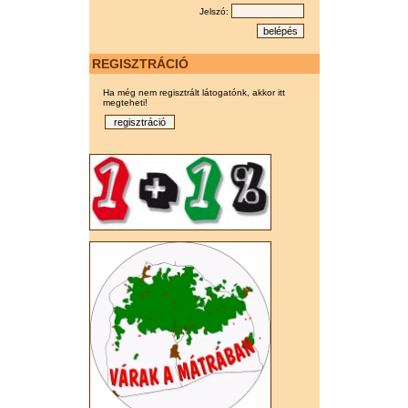
Jelszó:
REGISZTRÁCIÓ
Ha még nem regisztrált látogatónk, akkor itt
megteheti!