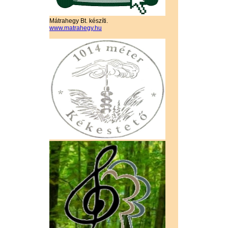
Mátrahegy Bt. készíti.
www.matrahegy.hu