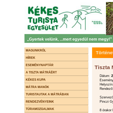
„Gyertek velünk, ...mert egyedül nem megy!”
MAGUNKRÓL
Történe
HÍREK
ESEMÉNYNAPTÁR
Tiszta 
A TISZTA MÁTRÁÉRT
Dátum:
2
KÉKES KUPA
Esemény 
Helyszín
MÁTRA MANÓK
Rendező:
TURISTAUTAK A MÁTRÁBAN
Szervező
Pinczi G
RENDEZVÉNYEINK
TÚRAMOZGALMAK
8 órakor