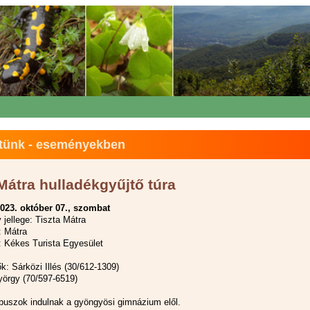
tünk - eseményekben
Mátra hulladékgyűjtő túra
023. október 07., szombat
jellege: Tiszta Mátra
: Mátra
 Kékes Turista Egyesület
k: Sárközi Illés (30/612-1309)
yörgy (70/597-6519)
 buszok indulnak a gyöngyösi gimnázium elől.