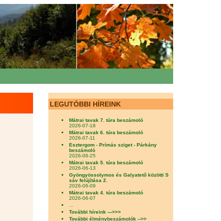
LEGUTÓBBI HÍREINK
Mátrai tavak 7. túra beszámoló
2026-07-18
Mátrai tavak 6. túra beszámoló
2026-07-11
Esztergom - Prímás sziget - Párkány
beszámoló
2026-06-25
Mátrai tavak 5. túra beszámoló
2026-06-13
Gyöngyössolymos és Galyatető közötti S
sáv felújítása 2.
2026-06-09
Mátrai tavak 4. túra beszámoló
2026-06-07
...
További híreink --->>>
További élménybeszámolók -->>