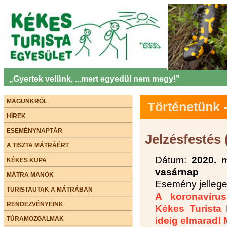
„Gyertek velünk, ...mert egyedül nem megy!”
MAGUNKRÓL
Történetünk
HÍREK
ESEMÉNYNAPTÁR
Jelzésfestés
A TISZTA MÁTRÁÉRT
Dátum:
2020. m
KÉKES KUPA
vasárnap
MÁTRA MANÓK
Esemény jellege
TURISTAUTAK A MÁTRÁBAN
A koronavírus
RENDEZVÉNYEINK
Kékes Turista
TÚRAMOZGALMAK
ideig elmarad!