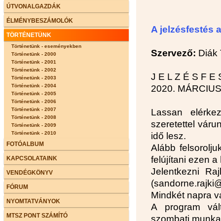
ÚTVONALGAZDÁK
ÉLMÉNYBESZÁMOLÓK
A jelzésfestés 
TÖRTÉNETÜNK
Történetünk - eseményekben
Szervező:
Diák 
Történetünk - 2000
Történetünk - 2001
Történetünk - 2002
J E L Z É S F E 
Történetünk - 2003
Történetünk - 2004
2020. MÁRCIUS 
Történetünk - 2005
Történetünk - 2006
Történetünk - 2007
Lassan elérke
Történetünk - 2008
szeretettel váru
Történetünk - 2009
Történetünk - 2010
idő lesz.
FOTÓALBUM
Alább felsorolju
felújítani ezen 
KAPCSOLATAINK
Jelentkezni Raj
VENDÉGKÖNYV
(sandorne.rajki
FÓRUM
Mindkét napra vá
NYOMTATVÁNYOK
A program vált
MTSZ PONT SZÁMÍTÓ
szombati munka t