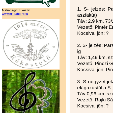
1. S- jelzés: P
Mátrahegy Bt. készíti.
www.matrahegy.hu
aszfaltút)
Táv: 2.9 km, 73
Vezető: Pintér E
Kocsival jön: ?
2. S- jelzés: Pa
ig
Táv: 1,49 km, sz
Vezető: Pinczi 
Kocsival jön: Pi
3. S négyzet-jel
elágazástól a S
Táv 0,96 km, szi
Vezető: Rajki S
Kocsival jön: ?