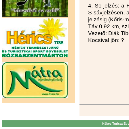
4. So jelzés: a
S sávjelzésen, a
jelzésig (Kőris-
Táv 0,92 km, szi
Vezető: Diák Tib
Kocsival jön: ?
Kékes Turista Egy