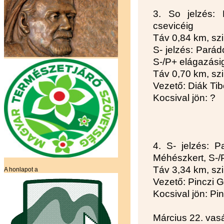
3. So jelzés: 
csevicéig
Táv 0,84 km, szi
S- jelzés: Parád
S-/P+ elágazási
Táv 0,70 km, szi
Vezető: Diák Tib
Kocsival jön: ?
4. S- jelzés: P
Méhészkert, S-/
Táv 3,34 km, sz
A honlapot a
Vezető: Pinczi 
Kocsival jön: Pi
Március 22. vas