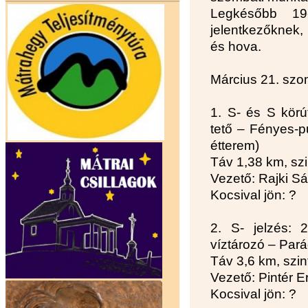
Legkésőbb 19-
jelentkezőknek, 
és hova.
Március 21. szo
1. S- és S körú
tető – Fényes-p
étterem)
Táv 1,38 km, szi
Vezető: Rajki S
Kocsival jön: ?
2. S- jelzés: 
víztározó – Par
Táv 3,6 km, szi
Vezető: Pintér E
Kocsival jön: ?