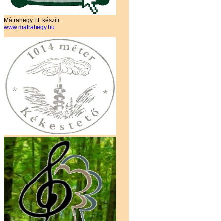
Mátrahegy Bt. készíti.
www.matrahegy.hu