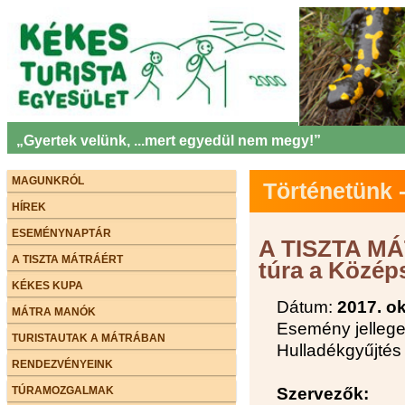
„Gyertek velünk, ...mert egyedül nem megy!”
MAGUNKRÓL
Történetünk
HÍREK
ESEMÉNYNAPTÁR
A TISZTA MÁ
A TISZTA MÁTRÁÉRT
túra a Közép
KÉKES KUPA
Dátum:
2017. o
MÁTRA MANÓK
Esemény jellege
TURISTAUTAK A MÁTRÁBAN
Hulladékgyűjté
RENDEZVÉNYEINK
TÚRAMOZGALMAK
Szervezők: