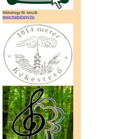
Mátrahegy Bt. készíti.
www.matrahegy.hu