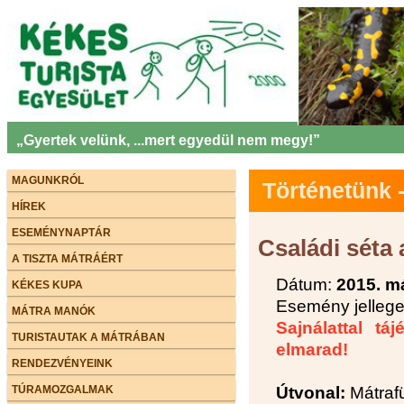
„Gyertek velünk, ...mert egyedül nem megy!”
MAGUNKRÓL
Történetünk
HÍREK
ESEMÉNYNAPTÁR
Családi séta
A TISZTA MÁTRÁÉRT
Dátum:
2015. m
KÉKES KUPA
Esemény jellege:
MÁTRA MANÓK
Sajnálattal tá
TURISTAUTAK A MÁTRÁBAN
elmarad!
RENDEZVÉNYEINK
TÚRAMOZGALMAK
Útvonal:
Mátrafü