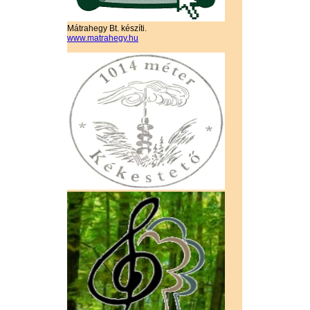
Mátrahegy Bt. készíti.
www.matrahegy.hu