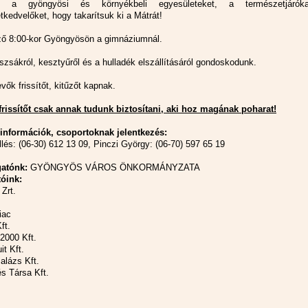
uk a gyöngyösi és környékbeli egyesületeket, a természetjáró
tkedvelőket, hogy takarítsuk ki a Mátrát!
ő 8:00-kor Gyöngyösön a gimnáziumnál.
zsákról, kesztyűről és a hulladék elszállításáról gondoskodunk.
vők frissítőt, kitűzőt kapnak.
frissítőt csak annak tudunk biztosítani, aki hoz magának poharat!
információk, csoportoknak jelentkezés:
llés: (06-30) 612 13 09, Pinczi György: (06-70) 597 65 19
atónk:
GYÖNGYÖS VÁROS ÖNKORMÁNYZATA
óink:
Zrt.
iac
ft.
2000 Kft.
it Kft.
alázs Kft.
s Társa Kft.