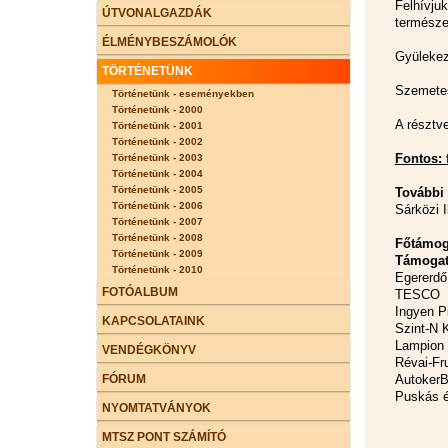
Felhívj
ÚTVONALGAZDÁK
természe
ÉLMÉNYBESZÁMOLÓK
Gyülekez
TÖRTÉNETÜNK
Szemetes
Történetünk - eseményekben
Történetünk - 2000
A résztve
Történetünk - 2001
Történetünk - 2002
Fontos: 
Történetünk - 2003
Történetünk - 2004
Történetünk - 2005
További 
Történetünk - 2006
Sárközi I
Történetünk - 2007
Történetünk - 2008
Főtámog
Történetünk - 2009
Támogat
Történetünk - 2010
Egererdő 
FOTÓALBUM
TESCO
Ingyen P
KAPCSOLATAINK
Szint-N K
Lampion 
VENDÉGKÖNYV
Révai-Fru
FÓRUM
AutokerB
Puskás é
NYOMTATVÁNYOK
MTSZ PONT SZÁMÍTÓ