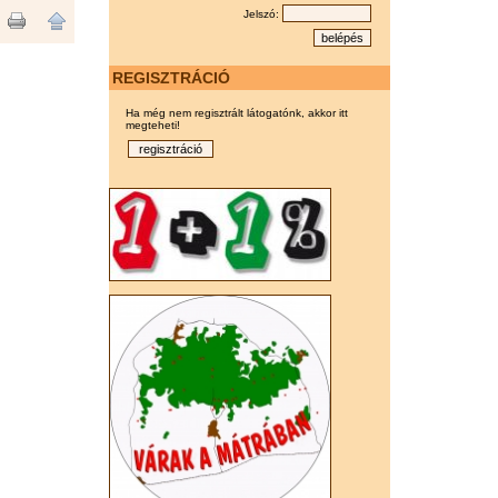
Jelszó:
REGISZTRÁCIÓ
Ha még nem regisztrált látogatónk, akkor itt
megteheti!