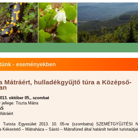
tünk - eseményekben
a Mátráért, hulladékgyűjtő túra a Középső-
an
013. október 05., szombat
jellege: Tiszta Mátra
ÁS
Mátráért
 Turista Egyesület 2013. 10. 05-re (szombatra) SZEMÉTGYÛJTÉSI
 Kékestető – Mátraháza – Sástó – Mátrafüred által határolt terület turistaútjai