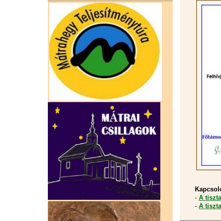
Kapcsol
-
A tiszt
-
A tiszt