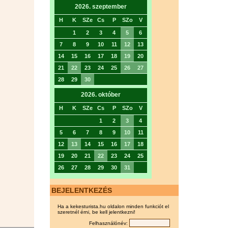
2026. szeptember
H
K
SZe
Cs
P
SZo
V
1
2
3
4
5
6
7
8
9
10
11
12
13
14
15
16
17
18
19
20
21
22
23
24
25
26
27
28
29
30
2026. október
H
K
SZe
Cs
P
SZo
V
1
2
3
4
5
6
7
8
9
10
11
12
13
14
15
16
17
18
19
20
21
22
23
24
25
26
27
28
29
30
31
BEJELENTKEZÉS
Ha a kekesturista.hu oldalon minden funkciót el
szeretnél érni, be kell jelentkezni!
Felhasználónév: