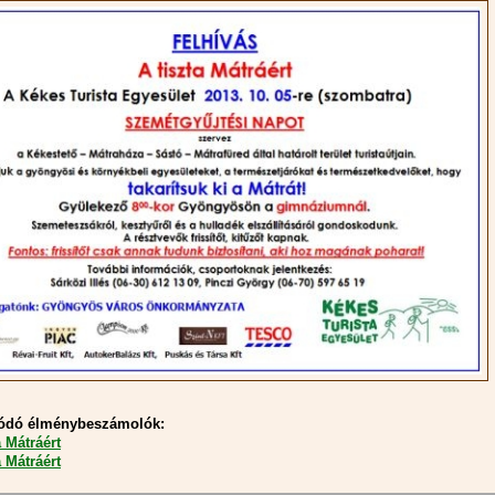
ódó élménybeszámolók:
a Mátráért
a Mátráért