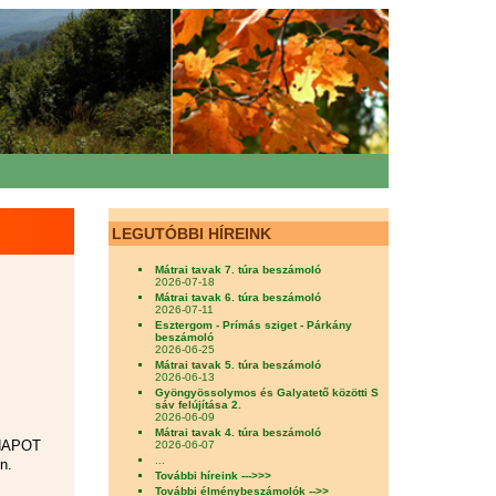
LEGUTÓBBI HÍREINK
Mátrai tavak 7. túra beszámoló
2026-07-18
Mátrai tavak 6. túra beszámoló
2026-07-11
Esztergom - Prímás sziget - Párkány
beszámoló
2026-06-25
Mátrai tavak 5. túra beszámoló
2026-06-13
Gyöngyössolymos és Galyatető közötti S
sáv felújítása 2.
2026-06-09
Mátrai tavak 4. túra beszámoló
 NAPOT
2026-06-07
...
n.
További híreink --->>>
További élménybeszámolók -->>