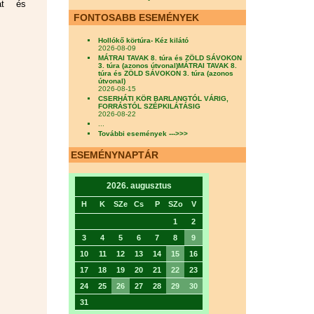
kat és
FONTOSABB ESEMÉNYEK
Hollókő körtúra- Kéz kilátó
2026-08-09
MÁTRAI TAVAK 8. túra és ZÖLD SÁVOKON
3. túra (azonos útvonal)MÁTRAI TAVAK 8.
túra és ZÖLD SÁVOKON 3. túra (azonos
útvonal)
2026-08-15
CSERHÁTI KÖR BARLANGTÓL VÁRIG,
FORRÁSTÓL SZÉPKILÁTÁSIG
2026-08-22
...
További események --->>>
ESEMÉNYNAPTÁR
2026. augusztus
H
K
SZe
Cs
P
SZo
V
1
2
3
4
5
6
7
8
9
10
11
12
13
14
15
16
17
18
19
20
21
22
23
24
25
26
27
28
29
30
31