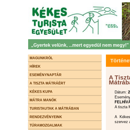
„Gyertek velünk, ...mert egyedül nem megy!”
MAGUNKRÓL
Történe
HÍREK
ESEMÉNYNAPTÁR
A Tiszt
Mátráb
A TISZTA MÁTRÁÉRT
KÉKES KUPA
Dátum:
2
Esemény 
MÁTRA MANÓK
FELHÍV
A tiszta 
TURISTAUTAK A MÁTRÁBAN
A Kékes
RENDEZVÉNYEINK
szervez a
TÚRAMOZGALMAK