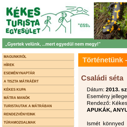
„Gyertek velünk, ...mert egyedül nem megy!”
MAGUNKRÓL
Történetünk
HÍREK
ESEMÉNYNAPTÁR
Családi séta
A TISZTA MÁTRÁÉRT
Dátum:
2013. s
KÉKES KUPA
Esemény jellege:
MÁTRA MANÓK
Rendező: Kékes 
TURISTAUTAK A MÁTRÁBAN
APUKÁK, ANY
RENDEZVÉNYEINK
TÚRAMOZGALMAK
Ismét könnyed 