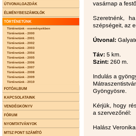
vasárnap a festő
ÚTVONALGAZDÁK
ÉLMÉNYBESZÁMOLÓK
Szeretnénk, h
TÖRTÉNETÜNK
szépségeit, az e
Történetünk - eseményekben
Történetünk - 2000
Történetünk - 2001
Útvonal:
Galyate
Történetünk - 2002
Történetünk - 2003
Történetünk - 2004
Táv:
5 km.
Történetünk - 2005
Szint:
260 m.
Történetünk - 2006
Történetünk - 2007
Történetünk - 2008
Indulás a gyöngy
Történetünk - 2009
Történetünk - 2010
Mátraszentist
FOTÓALBUM
Gyöngyösre.
KAPCSOLATAINK
Kérjük, hogy ré
VENDÉGKÖNYV
a szervezőnél:
FÓRUM
NYOMTATVÁNYOK
Halász Veronika
MTSZ PONT SZÁMÍTÓ