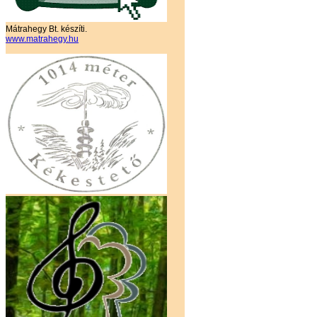
Mátrahegy Bt. készíti.
www.matrahegy.hu