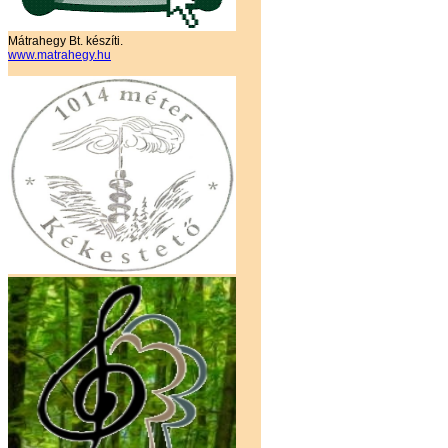
Mátrahegy Bt. készíti.
www.matrahegy.hu