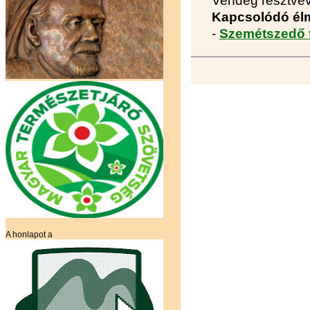
Vendég résztvev
Kapcsolódó él
-
Szemétszedő t
A honlapot a