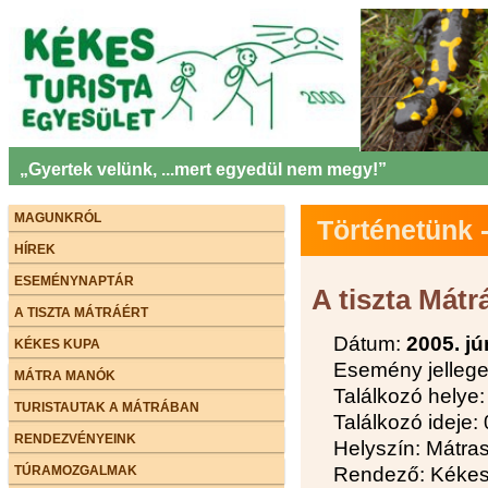
„Gyertek velünk, ...mert egyedül nem megy!”
MAGUNKRÓL
Történetünk
HÍREK
ESEMÉNYNAPTÁR
A tiszta Mátr
A TISZTA MÁTRÁÉRT
Dátum:
2005. jú
KÉKES KUPA
Esemény jellege
MÁTRA MANÓK
Találkozó hely
TURISTAUTAK A MÁTRÁBAN
Találkozó ideje:
RENDEZVÉNYEINK
Helyszín: Mátra
TÚRAMOZGALMAK
Rendező: Kékes 