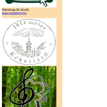
Mátrahegy Bt. készíti.
www.matrahegy.hu