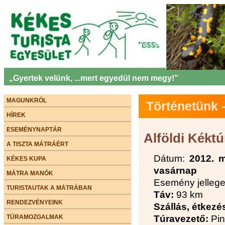
„Gyertek velünk, ...mert egyedül nem megy!”
MAGUNKRÓL
Történetünk
HÍREK
ESEMÉNYNAPTÁR
Alföldi Kéktú
A TISZTA MÁTRÁÉRT
Dátum:
2012. m
KÉKES KUPA
vasárnap
MÁTRA MANÓK
Esemény jelleg
TURISTAUTAK A MÁTRÁBAN
Táv:
93 km
RENDEZVÉNYEINK
Szállás, étkezé
TÚRAMOZGALMAK
Túravezető:
Pin