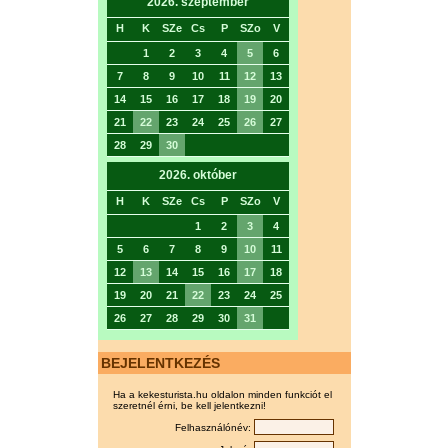
2026. szeptember
H
K
SZe
Cs
P
SZo
V
1
2
3
4
5
6
7
8
9
10
11
12
13
14
15
16
17
18
19
20
21
22
23
24
25
26
27
28
29
30
2026. október
H
K
SZe
Cs
P
SZo
V
1
2
3
4
5
6
7
8
9
10
11
12
13
14
15
16
17
18
19
20
21
22
23
24
25
26
27
28
29
30
31
BEJELENTKEZÉS
Ha a kekesturista.hu oldalon minden funkciót el
szeretnél érni, be kell jelentkezni!
Felhasználónév: