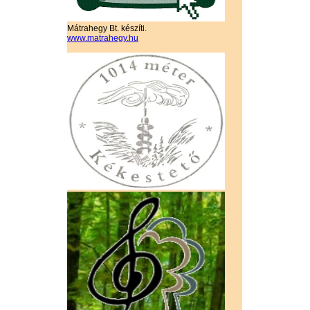
Mátrahegy Bt. készíti.
www.matrahegy.hu