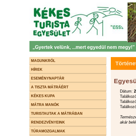
„Gyertek velünk, ...mert egyedül nem megy!”
MAGUNKRÓL
Történe
HÍREK
ESEMÉNYNAPTÁR
Egyesü
A TISZTA MÁTRÁÉRT
Dátum:
2
KÉKES KUPA
Találkoz
Találkozó
MÁTRA MANÓK
Találkoz
TURISTAUTAK A MÁTRÁBAN
Természe
akár bel
RENDEZVÉNYEINK
TÚRAMOZGALMAK