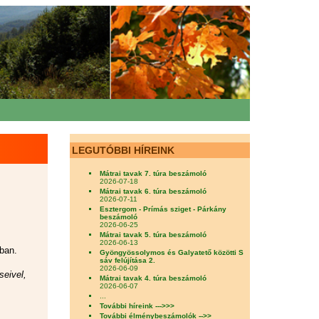
LEGUTÓBBI HÍREINK
Mátrai tavak 7. túra beszámoló
2026-07-18
Mátrai tavak 6. túra beszámoló
2026-07-11
Esztergom - Prímás sziget - Párkány
beszámoló
2026-06-25
Mátrai tavak 5. túra beszámoló
2026-06-13
ában.
Gyöngyössolymos és Galyatető közötti S
sáv felújítása 2.
2026-06-09
seivel,
Mátrai tavak 4. túra beszámoló
2026-06-07
...
További híreink --->>>
További élménybeszámolók -->>