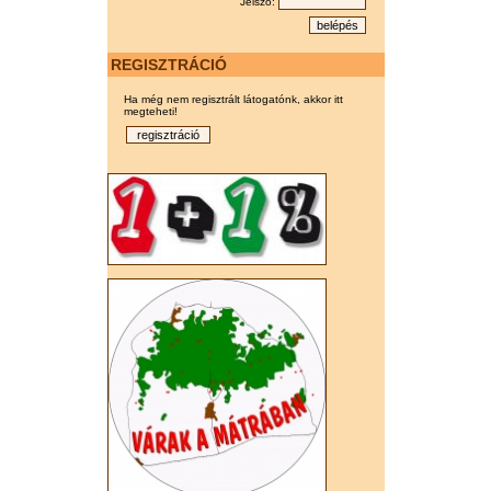
Jelszó:
REGISZTRÁCIÓ
Ha még nem regisztrált látogatónk, akkor itt
megteheti!