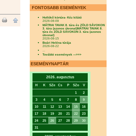
FONTOSABB ESEMÉNYEK
Hollókő körtúra- Kéz kilátó
2026-08-09
MÁTRAI TAVAK 8. túra és ZÖLD SÁVOKON
3. túra (azonos útvonal)MÁTRAI TAVAK 8.
túra és ZÖLD SÁVOKON 3. túra (azonos
útvonal)
2026-08-15
Boári Heléna túrája
2026-08-22
...
További események --->>>
ESEMÉNYNAPTÁR
2026. augusztus
H
K
SZe
Cs
P
SZo
V
1
2
3
4
5
6
7
8
9
10
11
12
13
14
15
16
17
18
19
20
21
22
23
24
25
26
27
28
29
30
31