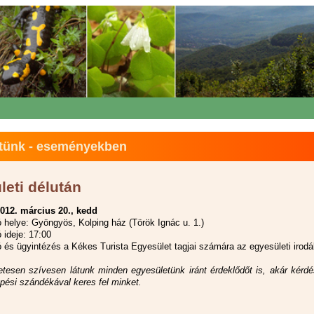
tünk - eseményekben
leti délután
012. március 20., kedd
ó helye: Gyöngyös, Kolping ház (Török Ignác u. 1.)
 ideje: 17:00
ó és ügyintézés a Kékes Turista Egyesület tagjai számára az egyesületi irod
tesen szívesen látunk minden egyesületünk iránt érdeklődőt is, akár kérdé
épési szándékával keres fel minket.