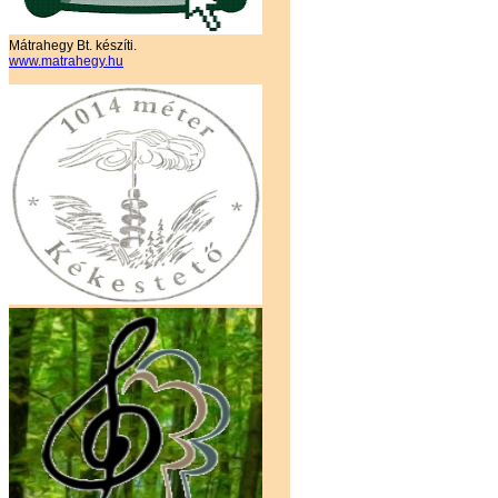
Mátrahegy Bt. készíti.
www.matrahegy.hu