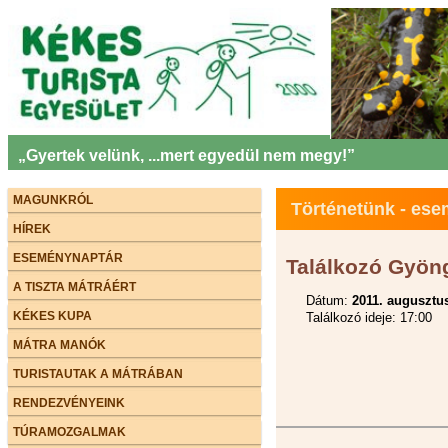
„Gyertek velünk, ...mert egyedül nem megy!”
MAGUNKRÓL
Történetünk - es
HÍREK
ESEMÉNYNAPTÁR
Találkozó Gyön
A TISZTA MÁTRÁÉRT
Dátum:
2011. augusztus
KÉKES KUPA
Találkozó ideje: 17:00
MÁTRA MANÓK
TURISTAUTAK A MÁTRÁBAN
RENDEZVÉNYEINK
TÚRAMOZGALMAK