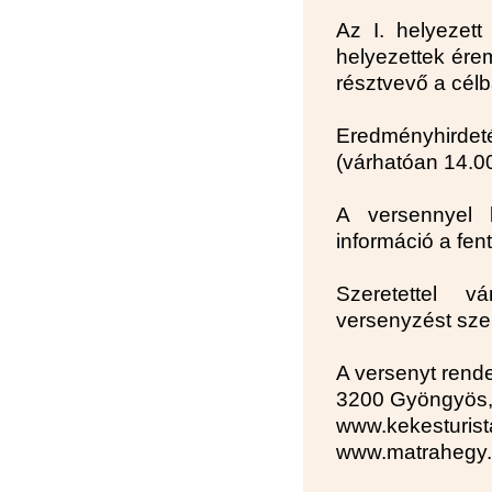
Az I. helyezett
helyezettek ére
résztvevő a célb
Eredményhird
(várhatóan 14.00
A versennyel 
információ a fen
Szeretettel v
versenyzést szer
A versenyt rend
3200 Gyöngyös, 
www.kekesturist
www.matrahegy