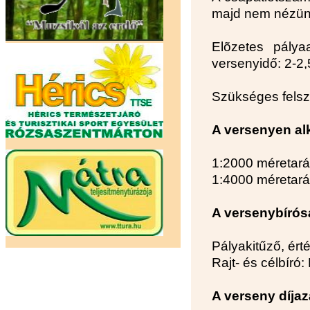
majd nem nézün
Elõzetes pálya
versenyidő: 2-2,
Szükséges felsze
A versenyen al
1:2000 méretarán
1:4000 méretarán
A versenybírós
Pályakitűző, ért
Rajt- és célbíró
A verseny díja