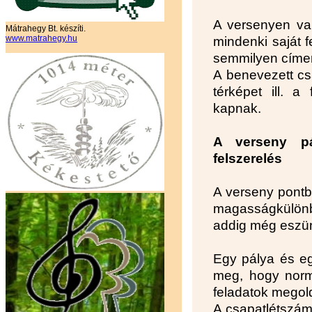
A versenyen val
Mátrahegy Bt. készíti.
www.matrahegy.hu
mindenki saját f
semmilyen címe
A benevezett cs
térképet ill. a
kapnak.
A verseny pá
felszerelés
A verseny pontb
magasságkülön
addig még eszünk
Egy pálya és eg
meg, hogy normá
feladatok megol
A csapatlétszám 