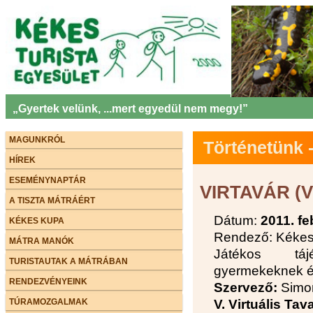
„Gyertek velünk, ...mert egyedül nem megy!”
MAGUNKRÓL
Történetünk
HÍREK
ESEMÉNYNAPTÁR
VIRTAVÁR (Vi
A TISZTA MÁTRÁÉRT
Dátum:
2011. fe
KÉKES KUPA
Rendező: Kékes 
MÁTRA MANÓK
Játékos táj
TURISTAUTAK A MÁTRÁBAN
gyermekeknek és
RENDEZVÉNYEINK
Szervező:
Simon
TÚRAMOZGALMAK
V. Virtuális Ta