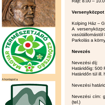
Rajt: 8.00 – 10.0
Versenyközpot (
Kolping Ház – G
A versenyközpo
vasútállomástól
Parkolás a körn
Nevezés
Nevezési díj:
Határidőig: 500 
Határidőn túl ill
A honlapot a
Nevezési határid
Nevezési cím: 
(tel.)