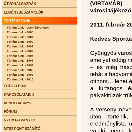
(VIRTAVÁR)
ÚTVONALGAZDÁK
városi tájékoz
ÉLMÉNYBESZÁMOLÓK
TÖRTÉNETÜNK
2011. február 2
Történetünk - eseményekben
Történetünk - 2000
Történetünk - 2001
Kedves Sporttá
Történetünk - 2002
Történetünk - 2003
Történetünk - 2004
Gyöngyös város
Történetünk - 2005
amelyet eddig n
Történetünk - 2006
Történetünk - 2007
– és még haszná
Történetünk - 2008
tehát a hagyomá
Történetünk - 2009
Történetünk - 2010
otthont… lehet é
FOTÓALBUM
a furfangos é
pályakitűzők trük
KAPCSOLATAINK
VENDÉGKÖNYV
A verseny neve 
FÓRUM
úton történi
NYOMTATVÁNYOK
eredménylista 
MTSZ PONT SZÁMÍTÓ
valaki mégis 