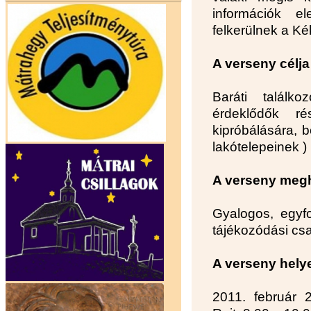
információk el
felkerülnek a Ké
A verseny célja
Baráti találk
érdeklődők ré
kipróbálására, 
lakótelepeinek 
A verseny meg
Gyalogos, egyfo
tájékozódási cs
A verseny helye
2011. február 2