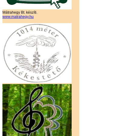
Mátrahegy Bt. készíti.
www.matrahegy.hu