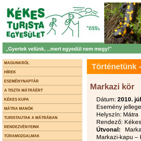
„Gyertek velünk, ...mert egyedül nem megy!”
MAGUNKRÓL
Történetünk
HÍREK
ESEMÉNYNAPTÁR
Markazi kör
A TISZTA MÁTRÁÉRT
Dátum:
2010. jú
KÉKES KUPA
Esemény jellege:
MÁTRA MANÓK
Helyszín: Mátra
TURISTAUTAK A MÁTRÁBAN
Rendező: Kékes 
RENDEZVÉNYEINK
Útvonal:
Markaz
TÚRAMOZGALMAK
Markazi-kapu – 