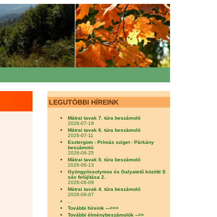
LEGUTÓBBI HÍREINK
Mátrai tavak 7. túra beszámoló
2026-07-18
Mátrai tavak 6. túra beszámoló
2026-07-11
Esztergom - Prímás sziget - Párkány
beszámoló
2026-06-25
Mátrai tavak 5. túra beszámoló
2026-06-13
Gyöngyössolymos és Galyatető közötti S
sáv felújítása 2.
2026-06-09
Mátrai tavak 4. túra beszámoló
2026-06-07
...
További híreink --->>>
További élménybeszámolók -->>