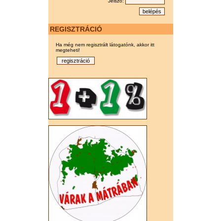
Jelszó:
REGISZTRÁCIÓ
Ha még nem regisztrált látogatónk, akkor itt
megteheti!