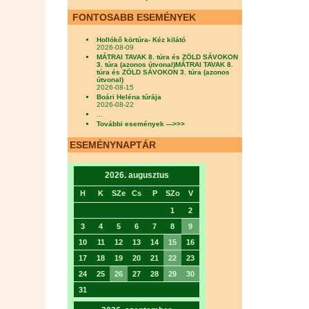
FONTOSABB ESEMÉNYEK
Hollókő körtúra- Kéz kilátó
2026-08-09
MÁTRAI TAVAK 8. túra és ZÖLD SÁVOKON
3. túra (azonos útvonal)MÁTRAI TAVAK 8.
túra és ZÖLD SÁVOKON 3. túra (azonos
útvonal)
2026-08-15
Boári Heléna túrája
2026-08-22
...
További események --->>>
ESEMÉNYNAPTÁR
2026. augusztus
H
K
SZe
Cs
P
SZo
V
1
2
3
4
5
6
7
8
9
10
11
12
13
14
15
16
17
18
19
20
21
22
23
24
25
26
27
28
29
30
31