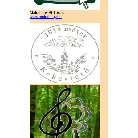
Mátrahegy Bt. készíti.
www.matrahegy.hu