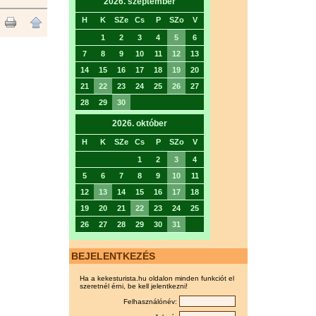
2026. szeptember
H
K
SZe
Cs
P
SZo
V
1
2
3
4
5
6
7
8
9
10
11
12
13
14
15
16
17
18
19
20
21
22
23
24
25
26
27
28
29
30
2026. október
H
K
SZe
Cs
P
SZo
V
1
2
3
4
5
6
7
8
9
10
11
12
13
14
15
16
17
18
19
20
21
22
23
24
25
26
27
28
29
30
31
BEJELENTKEZÉS
Ha a kekesturista.hu oldalon minden funkciót el
szeretnél érni, be kell jelentkezni!
Felhasználónév: