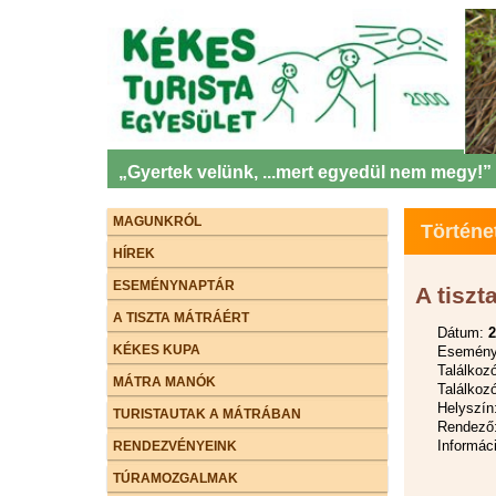
„Gyertek velünk, ...mert egyedül nem megy!”
MAGUNKRÓL
Történe
HÍREK
ESEMÉNYNAPTÁR
A tiszt
A TISZTA MÁTRÁÉRT
Dátum:
2
KÉKES KUPA
Esemény 
Találkoz
MÁTRA MANÓK
Találkozó
Helyszín
TURISTAUTAK A MÁTRÁBAN
Rendező:
Informác
RENDEZVÉNYEINK
TÚRAMOZGALMAK