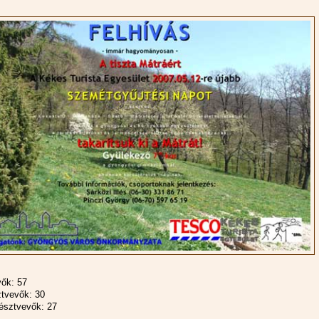
ők: 57
tvevők: 30
észtvevők: 27