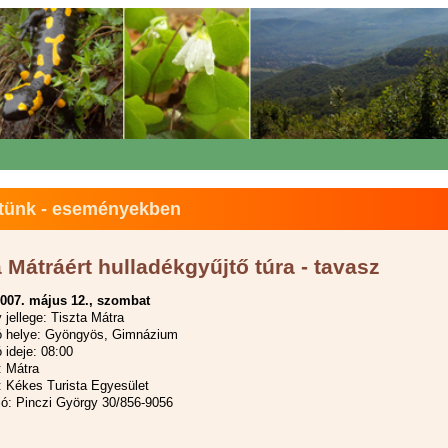
tünk - eseményekben
a Mátráért hulladékgyűjtő túra - tavasz
007. május 12., szombat
jellege: Tiszta Mátra
ó helye: Gyöngyös, Gimnázium
 ideje: 08:00
: Mátra
 Kékes Turista Egyesület
ió: Pinczi György 30/856-9056