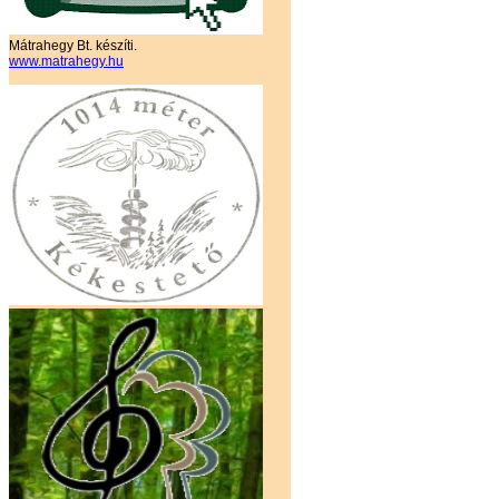
Mátrahegy Bt. készíti.
www.matrahegy.hu