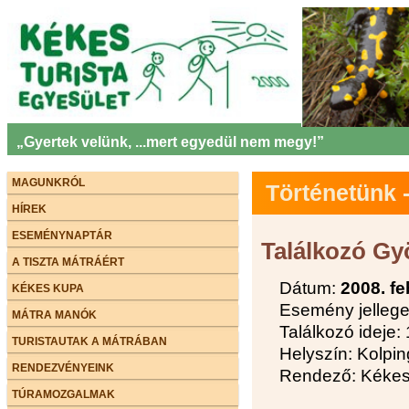
„Gyertek velünk, ...mert egyedül nem megy!”
MAGUNKRÓL
Történetünk
HÍREK
ESEMÉNYNAPTÁR
Találkozó G
A TISZTA MÁTRÁÉRT
Dátum:
2008. fe
KÉKES KUPA
Esemény jellege:
MÁTRA MANÓK
Találkozó ideje:
TURISTAUTAK A MÁTRÁBAN
Helyszín: Kolpi
RENDEZVÉNYEINK
Rendező: Kékes 
TÚRAMOZGALMAK