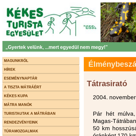
„Gyertek velünk, ...mert egyedül nem megy!”
MAGUNKRÓL
Élménybeszám
HÍREK
ESEMÉNYNAPTÁR
Tátrasirató
A TISZTA MÁTRÁÉRT
KÉKES KUPA
2004. november
MÁTRA MANÓK
Pár hét múlva,
TURISTAUTAK A MÁTRÁBAN
Magas-Tátrában.
RENDEZVÉNYEINK
50 km hosszúsá
TÚRAMOZGALMAK
óránként 170 km-