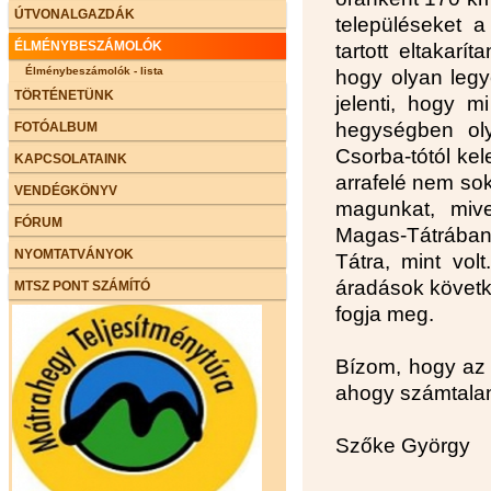
ÚTVONALGAZDÁK
településeket a
ÉLMÉNYBESZÁMOLÓK
tartott eltakarí
Élménybeszámolók - lista
hogy olyan legye
TÖRTÉNETÜNK
jelenti, hogy 
hegységben oly
FOTÓALBUM
Csorba-tótól kel
KAPCSOLATAINK
arrafelé nem sok
VENDÉGKÖNYV
magunkat, mive
FÓRUM
Magas-Tátrában.
NYOMTATVÁNYOK
Tátra, mint vol
áradások követk
MTSZ PONT SZÁMÍTÓ
fogja meg.
Bízom, hogy az 
ahogy számtalans
Szőke György