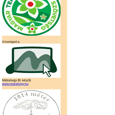
A honlapot a
Mátrahegy Bt. készíti.
www.matrahegy.hu