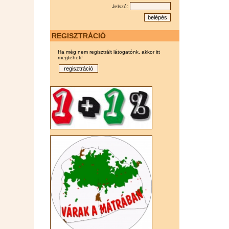
Jelszó:
REGISZTRÁCIÓ
Ha még nem regisztrált látogatónk, akkor itt
megteheti!