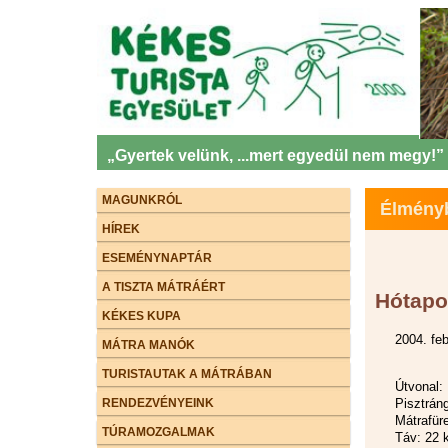
„Gyertek velünk, ...mert egyedül nem megy!”
MAGUNKRÓL
Élményb
HÍREK
ESEMÉNYNAPTÁR
A TISZTA MÁTRÁÉRT
Hótapo
KÉKES KUPA
2004. feb
MÁTRA MANÓK
TURISTAUTAK A MÁTRÁBAN
Útvonal
RENDEZVÉNYEINK
Pisztrán
Mátrafür
TÚRAMOZGALMAK
Táv: 22 