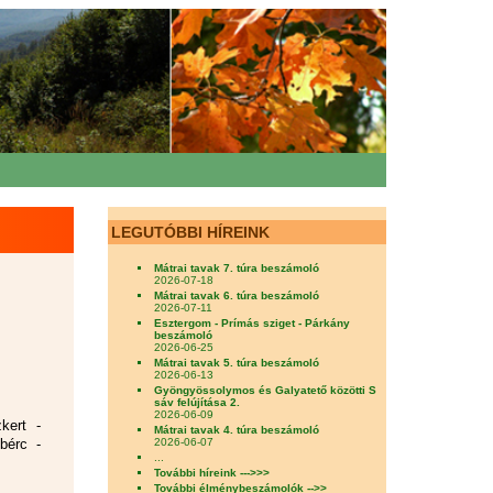
LEGUTÓBBI HÍREINK
Mátrai tavak 7. túra beszámoló
2026-07-18
Mátrai tavak 6. túra beszámoló
2026-07-11
Esztergom - Prímás sziget - Párkány
beszámoló
2026-06-25
Mátrai tavak 5. túra beszámoló
2026-06-13
Gyöngyössolymos és Galyatető közötti S
sáv felújítása 2.
2026-06-09
kert -
Mátrai tavak 4. túra beszámoló
2026-06-07
bérc -
...
További híreink --->>>
További élménybeszámolók -->>