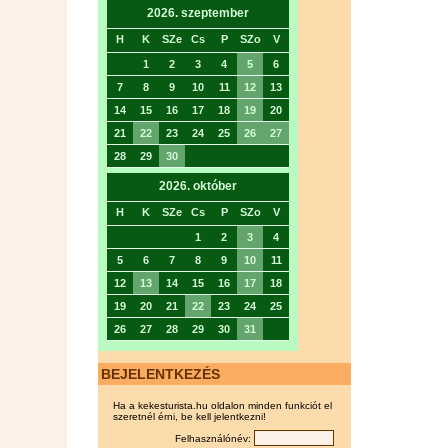
2026. szeptember
H
K
SZe
Cs
P
SZo
V
1
2
3
4
5
6
7
8
9
10
11
12
13
14
15
16
17
18
19
20
21
22
23
24
25
26
27
28
29
30
2026. október
H
K
SZe
Cs
P
SZo
V
1
2
3
4
5
6
7
8
9
10
11
12
13
14
15
16
17
18
19
20
21
22
23
24
25
26
27
28
29
30
31
BEJELENTKEZÉS
Ha a kekesturista.hu oldalon minden funkciót el
szeretnél érni, be kell jelentkezni!
Felhasználónév: