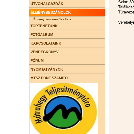
Szint: 8
ÚTVONALGAZDÁK
Találkozó
Túraveze
ÉLMÉNYBESZÁMOLÓK
Élménybeszámolók - lista
Verebélyi
TÖRTÉNETÜNK
FOTÓALBUM
KAPCSOLATAINK
VENDÉGKÖNYV
FÓRUM
NYOMTATVÁNYOK
MTSZ PONT SZÁMÍTÓ