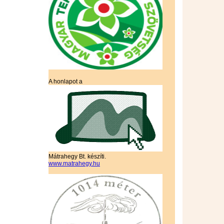
A honlapot a
Mátrahegy Bt. készíti.
www.matrahegy.hu