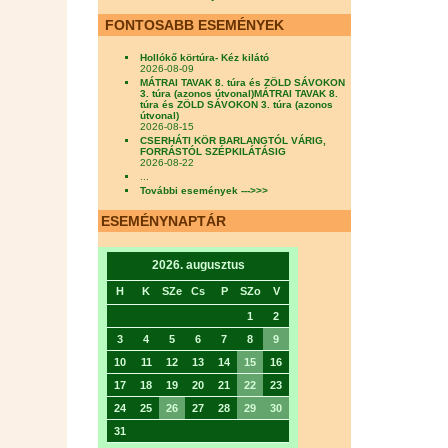
FONTOSABB ESEMÉNYEK
Hollókő körtúra- Kéz kilátó
2026-08-09
MÁTRAI TAVAK 8. túra és ZÖLD SÁVOKON
3. túra (azonos útvonal)MÁTRAI TAVAK 8.
túra és ZÖLD SÁVOKON 3. túra (azonos
útvonal)
2026-08-15
CSERHÁTI KÖR BARLANGTÓL VÁRIG,
FORRÁSTÓL SZÉPKILÁTÁSIG
2026-08-22
...
További események --->>>
ESEMÉNYNAPTÁR
2026. augusztus
H
K
SZe
Cs
P
SZo
V
1
2
3
4
5
6
7
8
9
10
11
12
13
14
15
16
17
18
19
20
21
22
23
24
25
26
27
28
29
30
31