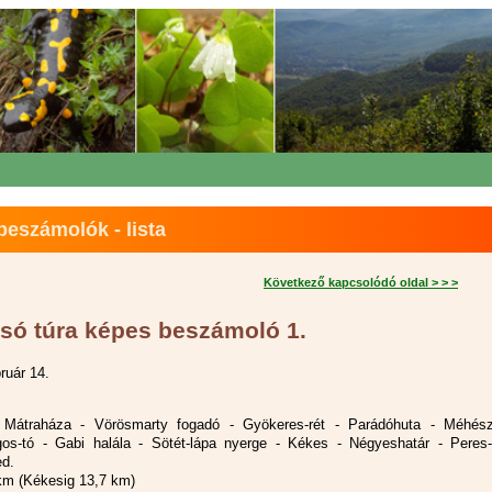
eszámolók - lista
Következő kapcsolódó oldal > > >
só túra képes beszámoló 1.
ruár 14.
: Mátraháza - Vörösmarty fogadó - Gyökeres-rét - Parádóhuta - Méhész
gos-tó - Gabi halála - Sötét-lápa nyerge - Kékes - Négyeshatár - Peres-
ed.
km (Kékesig 13,7 km)